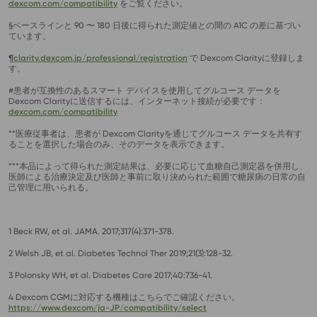
dexcom.com/compatibility
をご覧ください。
§ベースラインと 90 〜 180 日後に得られた測定値との間の A1C の差に基づい
ています。
¶
clarity.dexcom.jp/professional/registration
で Dexcom Clarityに登録しま
す。
#患者が互換性のあるスマート デバイスを使用してグルコース データを
Dexcom Clarityに送信するには、インターネット接続が必要です：
dexcom.com/compatibility
**医療従事者は、患者が Dexcom Clarityを通じてグルコース データを共有す
ることを選択した場合のみ、そのデータを表示できます。
***本品によって得られた測定結果は、必要に応じて血糖自己測定器を併用し、
医師による治療決定及び医師と事前に取り決められた範囲で糖尿病の日常の自
己管理に用いられる。
1 Beck RW, et al. JAMA. 2017;317(4):371-378.
2 Welsh JB, et al. Diabetes Technol Ther 2019;21(3):128-32.
3 Polonsky WH, et al. Diabetes Care 2017;40:736-41.
4 Dexcom CGMに対応する機種はこちらでご確認ください。
https://www.dexcom/ja-JP/compatibility/select