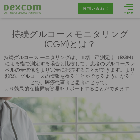
Buttons
お問い合わせ
MENU
Mobile
持続グルコースモニタリング
(CGM)とは？
持続グルコース モニタリングは、血糖自己測定器（BGM）
による指で測定する場合と比較して、患者のグルコースレ
ベルの全体像をより完全に把握することができます。より
頻繁にグルコースの情報を得ることができるようになるこ
とで、医療従事者と患者にとって、
より効果的な糖尿病管理をサポートすることができます。
Image