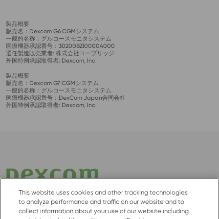
製品概要
販売名：Dexcom G6 CGMシステム
一般的名称：グルコースモニタシステム
医療機器承認番号：30200BZI00004000
選任製造販売業者: 株式会社コーブリッジ
外国特例承認取得者: Dexcom, Inc.
製品概要
販売名：Dexcom G7 CGMシステム
一般的名称：グルコースモニタシステム
医療機器承認番号：DexCom Japan合同会社
外国特例承認取得者: Dexcom, Inc.
This website uses cookies and other tracking technologies
to analyze performance and traffic on our website and to
サンディエゴに本社を置く Dexcom は、成人および小児患
collect information about your use of our website including