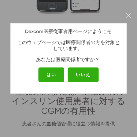
.
表示デバイス
Dexcom医療従事者用ページにようこそ
患者はリアルタイムのグルコースのデータとトレンド
このウェブページでは医療関係者の方を対象と
を表示できます。Dexcom CGMを使用すると、患者
しています。
は一連のアラート、緊急低値アラーム、およびその他
の通知を表示デバイス*で受信できます。これは、高
あなたは医療関係者ですか？
値または低値のグルコース濃度を警告するのに役立ち
ます。
はい
いいえ
1型糖尿病または2型糖尿病の
インスリン使用患者に対する
CGMの有用性
患者さんの血糖値管理に役立つ情報を提供